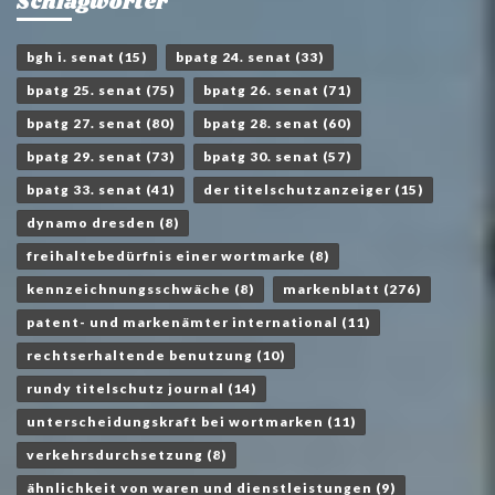
Schlagwörter
bgh i. senat
(15)
bpatg 24. senat
(33)
bpatg 25. senat
(75)
bpatg 26. senat
(71)
bpatg 27. senat
(80)
bpatg 28. senat
(60)
bpatg 29. senat
(73)
bpatg 30. senat
(57)
bpatg 33. senat
(41)
der titelschutzanzeiger
(15)
dynamo dresden
(8)
freihaltebedürfnis einer wortmarke
(8)
kennzeichnungsschwäche
(8)
markenblatt
(276)
patent- und markenämter international
(11)
rechtserhaltende benutzung
(10)
rundy titelschutz journal
(14)
unterscheidungskraft bei wortmarken
(11)
verkehrsdurchsetzung
(8)
ähnlichkeit von waren und dienstleistungen
(9)