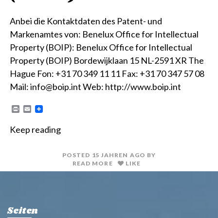
Anbei die Kontaktdaten des Patent- und
Markenamtes von: Benelux Office for Intellectual
Property (BOIP): Benelux Office for Intellectual
Property (BOIP) Bordewijklaan 15 NL-2591 XR The
Hague Fon: +31 70 349 11 11 Fax: +31 70 347 57 08
Mail: info@boip.int Web: http://www.boip.int
P
E
r
m
i
a
Keep reading
n
i
t
l
POSTED
15 JAHREN
AGO
BY
READ MORE
LIKE
Seiten