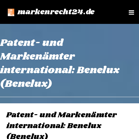
markenrecht24.de
e
n
u
Patent- und
Markenämter
international: Benelux
(Benelux)
Patent- und Markenämter
international: Benelux
(Benelux)