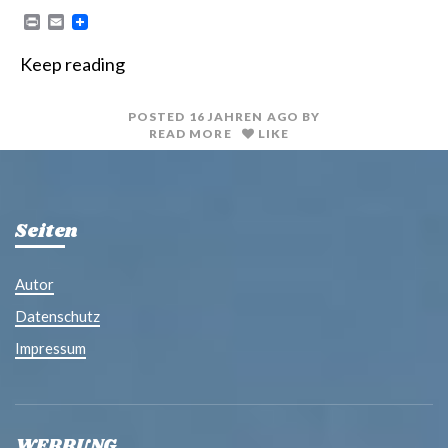
P
E
r
m
i
a
Keep reading
n
i
t
l
POSTED
16 JAHREN
AGO
BY
READ MORE
LIKE
Seiten
Autor
Datenschutz
Impressum
WERBUNG