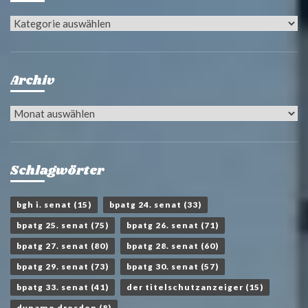
Kategorien
Archiv
Archiv
Schlagwörter
bgh i. senat
(15)
bpatg 24. senat
(33)
bpatg 25. senat
(75)
bpatg 26. senat
(71)
bpatg 27. senat
(80)
bpatg 28. senat
(60)
bpatg 29. senat
(73)
bpatg 30. senat
(57)
bpatg 33. senat
(41)
der titelschutzanzeiger
(15)
dynamo dresden
(8)