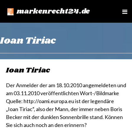
markenrecht24.de
e
n
u
Ioan Tiriac
Ioan Tiriac
Der Anmelder der am 18.10.2010 angemeldeten und
am 03.11.2010 veröffentlichten Wort-/Bildmarke
Quelle: http://oami.europa.eu ist der legendäre
„Ioan Tiriac“, also der Mann, der immer neben Boris
Becker mit der dunklen Sonnenbrille stand. Können
Sie sich auch noch an den erinnern?