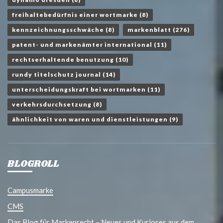
freihaltebedürfnis einer wortmarke
(8)
kennzeichnungsschwäche
(8)
markenblatt
(276)
patent- und markenämter international
(11)
rechtserhaltende benutzung
(10)
rundy titelschutz journal
(14)
unterscheidungskraft bei wortmarken
(11)
verkehrsdurchsetzung
(8)
ähnlichkeit von waren und dienstleistungen
(9)
BLOGROLL
Campusmarke
CMS
Das Blog für Markenrecht – Neues und Kurioses aus dem