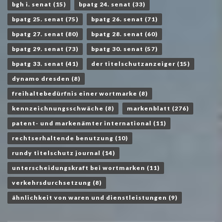
bgh i. senat
(15)
bpatg 24. senat
(33)
bpatg 25. senat
(75)
bpatg 26. senat
(71)
bpatg 27. senat
(80)
bpatg 28. senat
(60)
bpatg 29. senat
(73)
bpatg 30. senat
(57)
bpatg 33. senat
(41)
der titelschutzanzeiger
(15)
dynamo dresden
(8)
freihaltebedürfnis einer wortmarke
(8)
kennzeichnungsschwäche
(8)
markenblatt
(276)
patent- und markenämter international
(11)
rechtserhaltende benutzung
(10)
rundy titelschutz journal
(14)
unterscheidungskraft bei wortmarken
(11)
verkehrsdurchsetzung
(8)
ähnlichkeit von waren und dienstleistungen
(9)