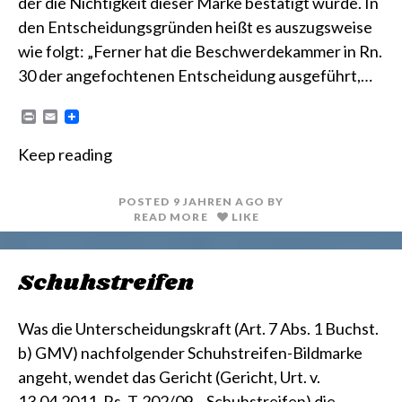
der die Nichtigkeit dieser Marke bestätigt wurde. In
den Entscheidungsgründen heißt es auszugsweise
wie folgt: „Ferner hat die Beschwerdekammer in Rn.
30 der angefochtenen Entscheidung ausgeführt,…
P
E
r
m
i
a
Keep reading
n
i
t
l
POSTED
9 JAHREN
AGO
BY
READ MORE
LIKE
Schuhstreifen
Was die Unterscheidungskraft (Art. 7 Abs. 1 Buchst.
b) GMV) nachfolgender Schuhstreifen-Bildmarke
angeht, wendet das Gericht (Gericht, Urt. v.
13.04.2011, Rs. T-202/09 – Schuhstreifen) die