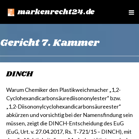
markenrecht24.de
e
n
u
Gericht 7. Kammer
DINCH
Warum Chemiker den Plastikweichmacher „1,2-
Cyclohexandicarbonsäurediisononylester“ bzw.
„1,2-Diisononylcyclohexandicarbonsäureester“
abkürzen und vorsichtig bei der Namensfindung sein
müssen, zeigt die DINCH-Entscheidung des EuG
(EuG, Urt. v. 27.04.2017, Rs. T‑721/15 – DINCH), mit