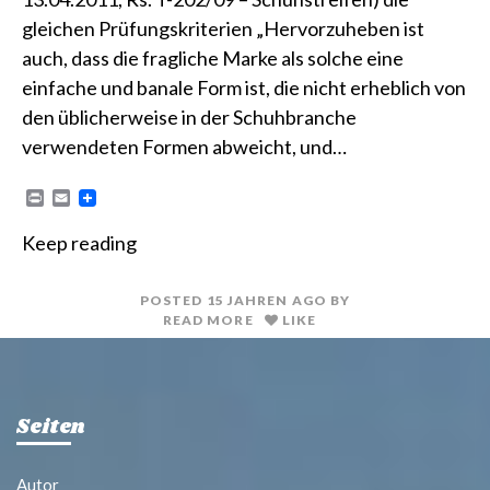
gleichen Prüfungskriterien „Hervorzuheben ist
auch, dass die fragliche Marke als solche eine
einfache und banale Form ist, die nicht erheblich von
den üblicherweise in der Schuhbranche
verwendeten Formen abweicht, und…
P
E
r
m
i
a
Keep reading
n
i
t
l
POSTED
15 JAHREN
AGO
BY
READ MORE
LIKE
Seiten
Autor