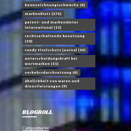
kennzeichnungsschwäche
(8)
markenblatt
(276)
patent- und markenämter
international
(11)
rechtserhaltende benutzung
(10)
rundy titelschutz journal
(14)
unterscheidungskraft bei
wortmarken
(11)
verkehrsdurchsetzung
(8)
ähnlichkeit von waren und
dienstleistungen
(9)
BLOGROLL
Campusmarke