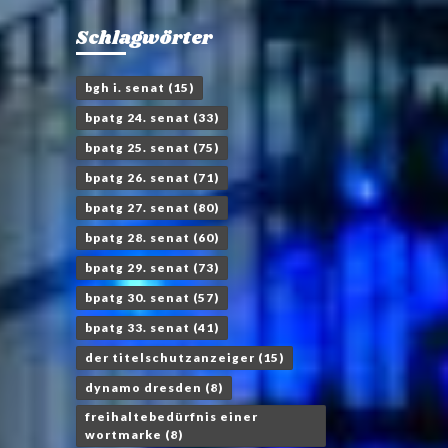
Schlagwörter
bgh i. senat
(15)
bpatg 24. senat
(33)
bpatg 25. senat
(75)
bpatg 26. senat
(71)
bpatg 27. senat
(80)
bpatg 28. senat
(60)
bpatg 29. senat
(73)
bpatg 30. senat
(57)
bpatg 33. senat
(41)
der titelschutzanzeiger
(15)
dynamo dresden
(8)
freihaltebedürfnis einer
wortmarke
(8)