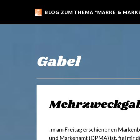
BLOG ZUM THEMA "MARKE & MARKE
m
a
r
Gabel
k
e
Mehrzweckgab
n
Im am Freitag erschienenen Markenb
und Markenamt (DPMA) ist, fiel mir 