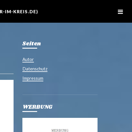
M
e
-IM-KREIS.DE)
n
u
Seiten
Autor
Datenschutz
Impressum
WERBUNG