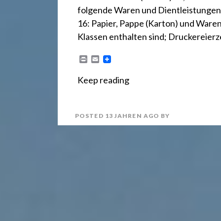
r
folgende Waren und Dientleistungen: 
e
16: Papier, Pappe (Karton) und Waren 
Klassen enthalten sind; Druckereier
c
P
E
r
m
i
a
Keep reading
n
i
h
t
l
POSTED
13 JAHREN
AGO
BY
t
2
4