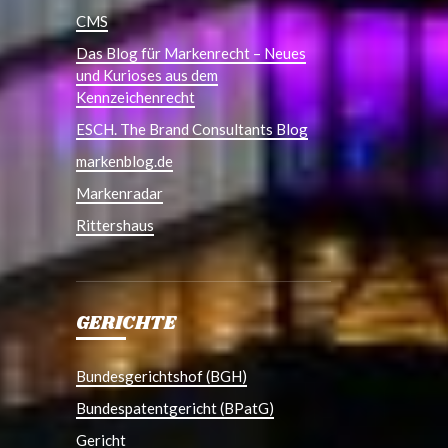
CMS
Das Blog für Markenrecht – Neues
und Kurioses aus dem
Kennzeichenrecht
ESCH. The Brand Consultants Blog
markenblog.de
Markenradar
Rittershaus
GERICHTE
Bundesgerichtshof (BGH)
Bundespatentgericht (BPatG)
Gericht