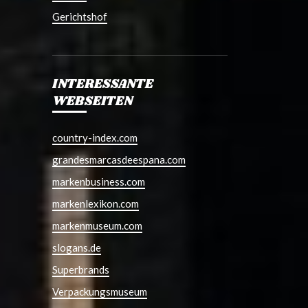
Gerichtshof
INTERESSANTE
WEBSEITEN
country-index.com
grandesmarcasdeespana.com
markenbusiness.com
markenlexikon.com
markenmuseum.com
slogans.de
Superbrands
Verpackungsmuseum