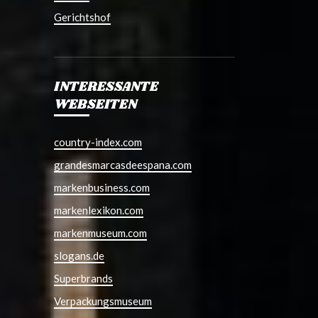
Gerichtshof
INTERESSANTE
WEBSEITEN
country-index.com
grandesmarcasdeespana.com
markenbusiness.com
markenlexikon.com
markenmuseum.com
slogans.de
Superbrands
Verpackungsmuseum