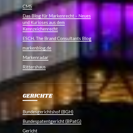
CMS
Das Blog für Markenrecht – Neues
und Kurioses aus dem
Kennzeichenrecht
ESCH. The Brand Consultants Blog
markenblog.de
Markenradar
Rittershaus
GERICHTE
Bundesgerichtshof (BGH)
Bundespatentgericht (BPatG)
Gericht