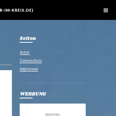
M
e
-IM-KREIS.DE)
n
u
Seiten
Autor
Datenschutz
Impressum
WERBUNG