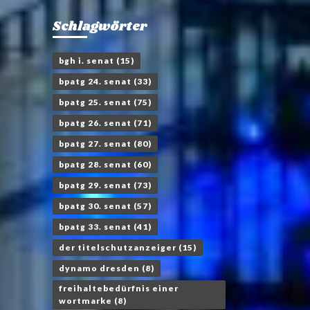
Schlagwörter
bgh i. senat
(15)
bpatg 24. senat
(33)
bpatg 25. senat
(75)
bpatg 26. senat
(71)
bpatg 27. senat
(80)
bpatg 28. senat
(60)
bpatg 29. senat
(73)
bpatg 30. senat
(57)
bpatg 33. senat
(41)
der titelschutzanzeiger
(15)
dynamo dresden
(8)
freihaltebedürfnis einer
wortmarke
(8)