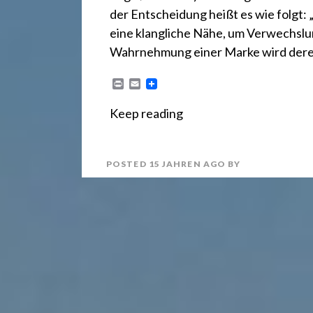
r
der Entscheidung heißt es wie folg
e
eine klangliche Nähe, um Verwechslu
Wahrnehmung einer Marke wird dere
c
P
E
r
m
i
a
Keep reading
n
i
h
t
l
POSTED
15 JAHREN
AGO
BY
t
2
4