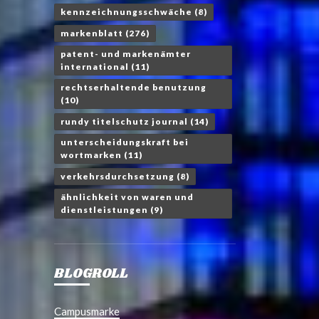
kennzeichnungsschwäche
(8)
markenblatt
(276)
patent- und markenämter
international
(11)
rechtserhaltende benutzung
(10)
rundy titelschutz journal
(14)
unterscheidungskraft bei
wortmarken
(11)
verkehrsdurchsetzung
(8)
ähnlichkeit von waren und
dienstleistungen
(9)
BLOGROLL
Campusmarke