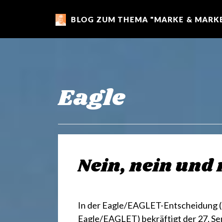
BLOG ZUM THEMA "MARKE & MARKE
m
a
r
Eagle
k
e
Nein, nein und
n
In der Eagle/EAGLET-Entscheidung (BP
Eagle/EAGLET) bekräftigt der 27. Sen