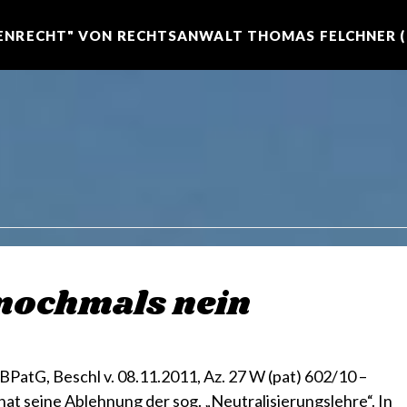
NRECHT" VON RECHTSANWALT THOMAS FELCHNER (R
 nochmals nein
atG, Beschl v. 08.11.2011, Az. 27 W (pat) 602/10 –
at seine Ablehnung der sog. „Neutralisierungslehre“. In