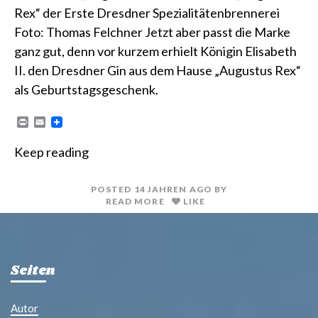
Rex“ der Erste Dresdner Spezialitätenbrennerei
Foto: Thomas Felchner Jetzt aber passt die Marke
ganz gut, denn vor kurzem erhielt Königin Elisabeth
II. den Dresdner Gin aus dem Hause „Augustus Rex“
als Geburtstagsgeschenk.
P
E
r
m
i
a
Keep reading
n
i
t
l
POSTED
14 JAHREN
AGO
BY
READ MORE
LIKE
Seiten
Autor