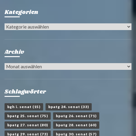
Kategorien
Kategorien
Archiv
Archiv
Schlagwörter
bgh i. senat
(15)
bpatg 24. senat
(33)
bpatg 25. senat
(75)
bpatg 26. senat
(71)
bpatg 27. senat
(80)
bpatg 28. senat
(60)
bpatg 29. senat
(73)
bpatg 30. senat
(57)