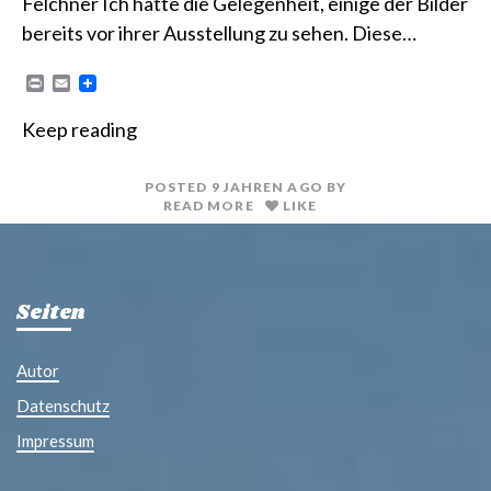
Felchner Ich hatte die Gelegenheit, einige der Bilder
bereits vor ihrer Ausstellung zu sehen. Diese…
P
E
r
m
i
a
Keep reading
n
i
t
l
POSTED
9 JAHREN
AGO
BY
READ MORE
LIKE
Seiten
Autor
Datenschutz
Impressum