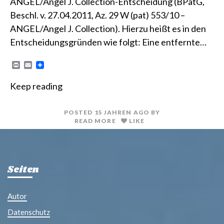
ANGEL/Angel J. Collection-Entscheidung (BPatG,
Beschl. v. 27.04.2011, Az. 29 W (pat) 553/10 –
ANGEL/Angel J. Collection). Hierzu heißt es in den
Entscheidungsgründen wie folgt: Eine entfernte…
P
E
r
m
i
a
Keep reading
n
i
t
l
POSTED
15 JAHREN
AGO
BY
READ MORE
LIKE
Seiten
Autor
Datenschutz