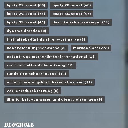
bpatg 27. senat
(80)
bpatg 28. senat
(60)
bpatg 29. senat
(73)
bpatg 30. senat
(57)
bpatg 33. senat
(41)
der titelschutzanzeiger
(15)
dynamo dresden
(8)
freihaltebedürfnis einer wortmarke
(8)
kennzeichnungsschwäche
(8)
markenblatt
(276)
patent- und markenämter international
(11)
rechtserhaltende benutzung
(10)
rundy titelschutz journal
(14)
unterscheidungskraft bei wortmarken
(11)
verkehrsdurchsetzung
(8)
ähnlichkeit von waren und dienstleistungen
(9)
BLOGROLL