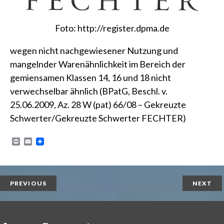
Foto:
http://register.dpma.de
wegen nicht nachgewiesener Nutzung und
mangelnder Warenähnlichkeit im Bereich der
gemiensamen Klassen 14, 16 und 18 nicht
verwechselbar ähnlich
(BPatG, Beschl. v.
25.06.2009, Az. 28 W (pat) 66/08 – Gekreuzte
Schwerter/Gekreuzte Schwerter FECHTER)
P
E
r
m
i
a
n
i
t
l
PREVIOUS
NEXT