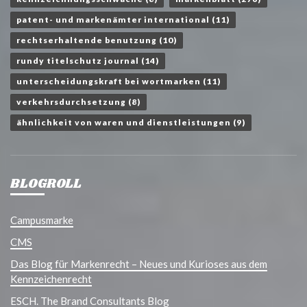
patent- und markenämter international
(11)
rechtserhaltende benutzung
(10)
rundy titelschutz journal
(14)
unterscheidungskraft bei wortmarken
(11)
verkehrsdurchsetzung
(8)
ähnlichkeit von waren und dienstleistungen
(9)
BLOGROLL
Campusmarke
CMS
Das Blog für Markenrecht – Neues und Kurioses aus dem
Kennzeichenrecht
ESCH. The Brand Consultants Blog