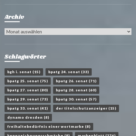
Archiv
Archiv
Schlagwörter
bgh i. senat
(15)
bpatg 24. senat
(33)
bpatg 25. senat
(75)
bpatg 26. senat
(71)
bpatg 27. senat
(80)
bpatg 28. senat
(60)
bpatg 29. senat
(73)
bpatg 30. senat
(57)
bpatg 33. senat
(41)
der titelschutzanzeiger
(15)
dynamo dresden
(8)
freihaltebedürfnis einer wortmarke
(8)
kennzeichnungsschwäche
(8)
markenblatt
(276)