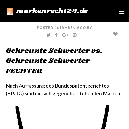
markenrecht24.de
e
n
u
POSTED
16 JAHREN
AGO
BY
T
F
G
P
W
A
O
I
I
C
O
N
T
E
G
T
Gekreuzte Schwerter vs.
T
B
L
E
E
O
E
R
R
O
+
E
Gekreuzte Schwerter
K
S
T
FECHTER
Nach Auffassung des Bundespatentgerichtes
(BPatG) sind die sich gegenüberstehenden Marken